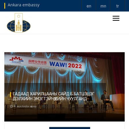
Ankara embassy
en
mn
tr
ГАДААД ХАРИЛЦААНЫ САЙД Б.БАТЦЭЦЭГ
ДЭЛХИЙН ЭМЭГТЭЙЧҮҮДИЙН ЧУУЛГАНД
ОРОЛЦОВ
3026
4 жилийн өмнө