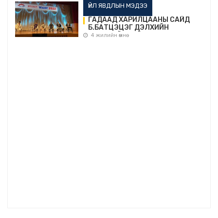
ҮЙЛ ЯВДЛЫН МЭДЭЭ
ГАДААД ХАРИЛЦААНЫ САЙД
Б.БАТЦЭЦЭГ ДЭЛХИЙН
ЭМЭГТЭЙЧҮҮДИЙН ЧУУЛГАНД
4 жилийн өмнө
ОРОЛЦОВ